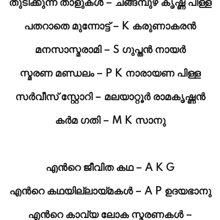
തുടിക്കുന്ന താളുകള്‍ – ചങ്ങമ്പുഴ കൃഷ്ണ പിള്ള
പതറാതെ മുന്നോട്ട് – K കരുണാകരന്‍
മനസാസ്മരാമി – S ഗുപ്തന്‍ നായര്‍
സ്മരണ മണ്ഡലം – P K നാരായണ പിള്ള
സര്‍വീസ് സ്റ്റോറി – മലയാറ്റൂര്‍ രാമകൃഷ്ണന്‍
കര്‍മ ഗതി – M K സാനു
എന്‍റെ ജീവിത കഥ – A K G
എന്‍റെ കഥയില്ലായ്മകള്‍ – A P ഉദയഭാനു
എന്‍റെ കാവ്യ ലോക സ്മരണകള്‍ –