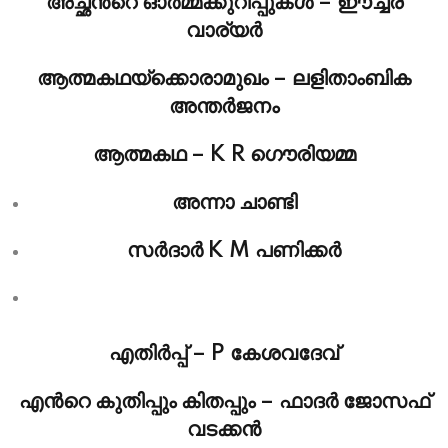
അച്ഛന്‍റെ ഓര്‍മ്മക്കുറിപ്പുകള്‍‍ – ഈച്ചര
വാര്യര്‍
ആത്മകഥയ്ക്കൊരാമുഖം – ലളിതാംബിക
അന്തര്‍ജനം
ആത്മകഥ – K R ഗൌരിയമ്മ
അന്നാ ചാണ്ടി
സര്‍ദാര്‍ K M പണിക്കര്‍
എതിര്‍പ്പ് – P കേശവദേവ്‌
എന്‍റെ കുതിപ്പും കിതപ്പും – ഫാദര്‍ ജോസഫ്‌
വടക്കന്‍