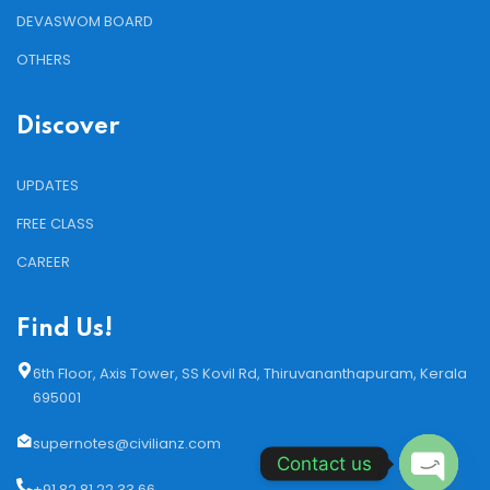
DEVASWOM BOARD
OTHERS
Discover
UPDATES
FREE CLASS
CAREER
Find Us!
6th Floor, Axis Tower, SS Kovil Rd, Thiruvananthapuram, Kerala
695001
supernotes@civilianz.com
Contact us
+91 82 81 22 33 66